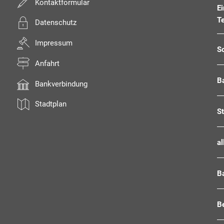
Kontaktformular
E
T
Datenschutz
Impressum
S
Anfahrt
B
Bankverbindung
Stadtplan
S
al
B
Be