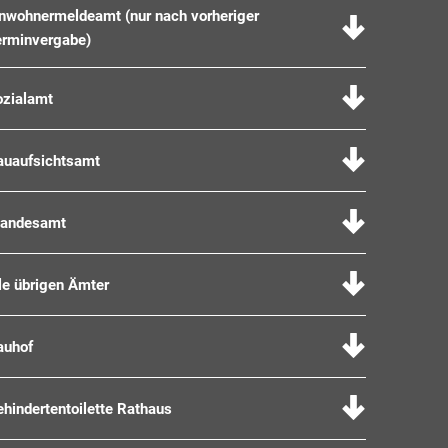
inwohnermeldeamt (nur nach vorheriger
erminvergabe)
ozialamt
auaufsichtsamt
tandesamt
le übrigen Ämter
auhof
hindertentoilette Rathaus