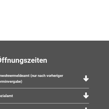
Öffnungszeiten
inwohnermeldeamt (nur nach vorheriger
erminvergabe)
ozialamt