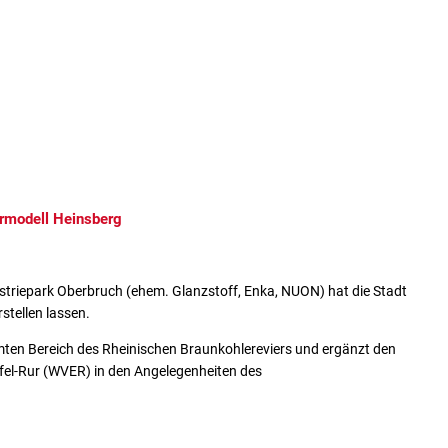
SERVICEPORTAL
KULTUR UND EVENTS
STADT 
rmodell Heinsberg
triepark Oberbruch (ehem. Glanzstoff, Enka, NUON) hat die Stadt
stellen lassen.
mten Bereich des Rheinischen Braunkohlereviers und ergänzt den
fel-Rur (WVER) in den Angelegenheiten des