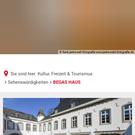
© frank jankowski fotografie www.jankowskii-fotografie.de
Sie sind hier:
Kultur, Freizeit & Tourismus
Sehenswürdigkeiten
BEGAS HAUS
BEGAS
HAUS