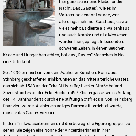
hier ganz sicher eine Bleibe für die
Nacht. Das „Gastes“, wie es im
Volksmund genannt wurde, war
allerdings nicht nur Gasthaus, es war
vieles mehr: Es diente als Waisenhaus
und auch Kranke und alte Menschen
wurden hier gepflegt. In besonders
schweren Zeiten, in denen Seuchen,
Kriege und Hunger herrschten, bot das „Gastes“ Menschen in Not
eine Unterkunft.
Seit 1990 erinnert ein von dem Aachener Künstlers Bonifatius
Stirnberg geschaffener Trinkbrunnen an das mittelalterliche Gastes,
das sich ab 1543 an der Ecke Stiftstraße/ Liecker Straße befand.
Zuvor stand es an der Ecke Hochstraße/ Klostergasse, wo es Anfang
des 14. Jahrhunderts durch eine Stiftung Gottfrieds II. von Heinsberg
finanziert wurde. Als hier ein adliges Damenstift errichtet wurde,
musste das Gastes weichen.
In dem Trinkwasserbrunnen sind drei bewegliche Figurengruppen zu
sehen. Sie zeigen eine Nonne der Vincentinerinnen in ihrer