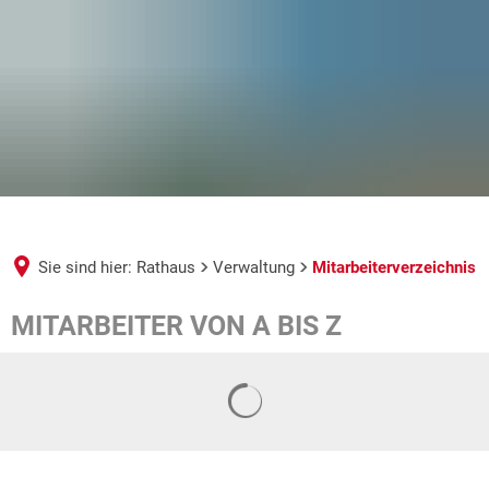
Sie sind hier:
Rathaus
Verwaltung
Mitarbeiterverzeichnis
Mitarbeiterverzeichnis
MITARBEITER VON A BIS Z
Suchergebnisse werden geladen