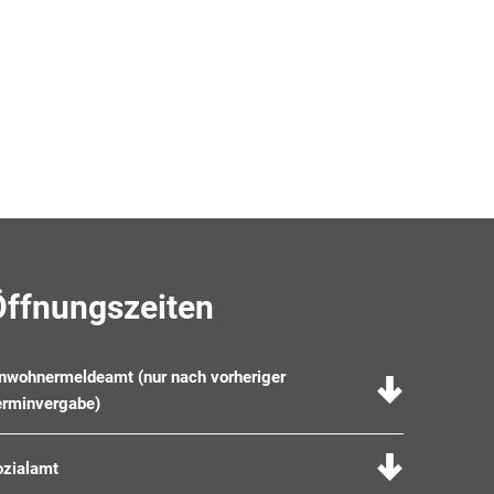
Öffnungszeiten
inwohnermeldeamt (nur nach vorheriger
erminvergabe)
ozialamt