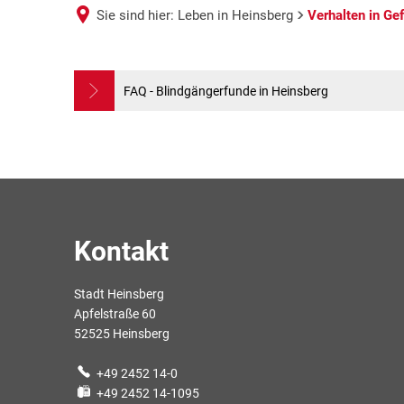
Sie sind hier:
Leben in Heinsberg
Verhalten in Ge
Verhalten
FAQ - Blindgängerfunde in Heinsberg
in
Gefahren-
und
Kontakt
Katastrophensituationen
Stadt Heinsberg
Apfelstraße 60
52525 Heinsberg
+49 2452 14-0
+49 2452 14-1095