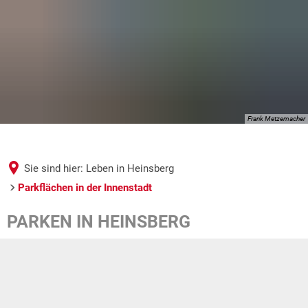
Frank Metzemacher
Sie sind hier:
Leben in Heinsberg
Parkflächen in der Innenstadt
Parkflächen
PARKEN IN HEINSBERG
in
der
Innenstadt