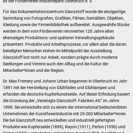
ist der Förderverein Industriepark Oberbruch e. V.
Für das Dokumentationszentrum Glanzstoff wurde die einzigartige
Sammlung von Fotografien, Grafiken, Filmen, Gemälden, Objekten,
Kleidung sowie der Firmenbibliothek aufbereitet. Ausgewählte Stücke
werden in dem vom Förderverein renovierten 120 Jahre alten
ehemaligen Produktions- und späteren Verwaltungsgebäude
präsentiert. Produkte und Arbeitsprozesse, vor allem aber die daran
beteiligten Menschen stehen im Mittelpunkt der Ausstellung.
Glanzstoff bot nicht nur Arbeit, sondern prägte durch moderne
Siedlungen und Vereine auch den Alltag und die Kultur der
Mitarbeiter*innen und der Region.
Dr. Max Fremery und Johann Urban begannen in Oberbruch im Jahr
1891 mit der Herstellung von Glühfäden und Glühlampen und
erfanden die deutsche Kupferkunstseide. Auf dieser Erfindung basiert
die Gründung der „Vereinigte Glanzstoff- Fabriken AG“ im Jahre
1899. Sie entwickelte sich zu einem der international bedeutendsten
Unternehmen der Kunstfaserindustrie mit 29.000 Mitarbeiter*innen.
Die bei Glanzstoff neu entwickelten und industriell gefertigten
Produkte wie Kupferseide (1899), Rayon (1911), Perlon (1950) und