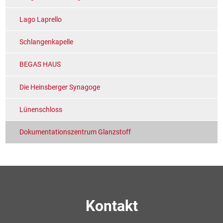
Lago Laprello
Schlangenkapelle
BEGAS HAUS
Die Heinsberger Synagoge
Lünenschloss
Dokumentationszentrum Glanzstoff
Kontakt