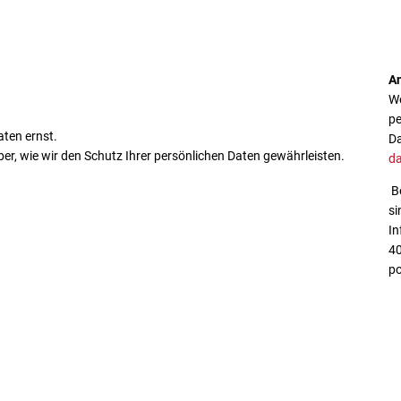
A
We
pe
aten ernst.
Da
ber, wie wir den Schutz Ihrer persönlichen Daten gewährleisten.
d
Be
si
In
40
po