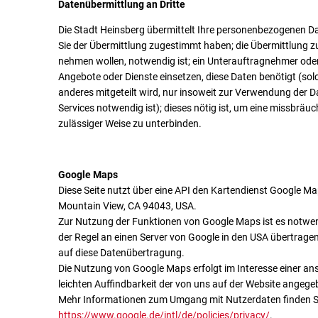
Datenübermittlung an Dritte
Die Stadt Heinsberg übermittelt Ihre personenbezogenen Da
Sie der Übermittlung zugestimmt haben; die Übermittlung z
nehmen wollen, notwendig ist; ein Unterauftragnehmer oder
Angebote oder Dienste einsetzen, diese Daten benötigt (sol
anderes mitgeteilt wird, nur insoweit zur Verwendung der Da
Services notwendig ist); dieses nötig ist, um eine missbrä
zulässiger Weise zu unterbinden.
Google Maps
Diese Seite nutzt über eine API den Kartendienst Google Ma
Mountain View, CA 94043, USA.
Zur Nutzung der Funktionen von Google Maps ist es notwend
der Regel an einen Server von Google in den USA übertragen 
auf diese Datenübertragung.
Die Nutzung von Google Maps erfolgt im Interesse einer an
leichten Auffindbarkeit der von uns auf der Website angege
Mehr Informationen zum Umgang mit Nutzerdaten finden Si
https://www.google.de/intl/de/policies/privacy/
.