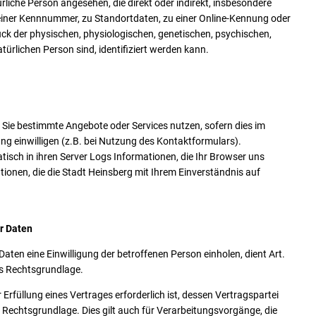
türliche Person angesehen, die direkt oder indirekt, insbesondere
einer Kennnummer, zu Standortdaten, zu einer Online-Kennung oder
k der physischen, physiologischen, genetischen, psychischen,
natürlichen Person sind, identifiziert werden kann.
Sie bestimmte Angebote oder Services nutzen, sofern dies im
ung einwilligen (z.B. bei Nutzung des Kontaktformulars).
isch in ihren Server Logs Informationen, die Ihr Browser uns
tionen, die die Stadt Heinsberg mit Ihrem Einverständnis auf
r Daten
ten eine Einwilligung der betroffenen Person einholen, dient Art.
ls Rechtsgrundlage.
rfüllung eines Vertrages erforderlich ist, dessen Vertragspartei
als Rechtsgrundlage. Dies gilt auch für Verarbeitungsvorgänge, die