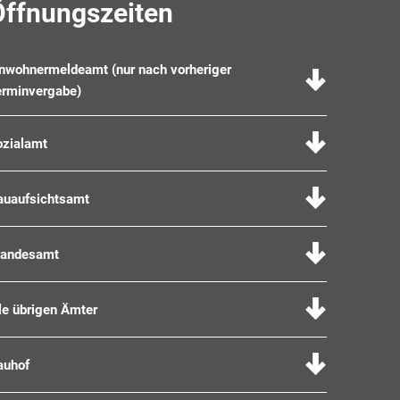
Öffnungszeiten
inwohnermeldeamt (nur nach vorheriger
erminvergabe)
ozialamt
auaufsichtsamt
tandesamt
le übrigen Ämter
auhof