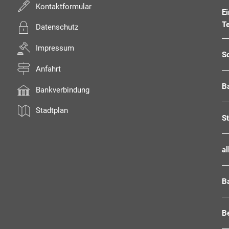
Kontaktformular
E
T
Datenschutz
Impressum
S
Anfahrt
B
Bankverbindung
Stadtplan
S
al
B
Be