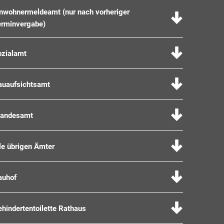
inwohnermeldeamt (nur nach vorheriger
erminvergabe)
ozialamt
auaufsichtsamt
tandesamt
le übrigen Ämter
auhof
hindertentoilette Rathaus