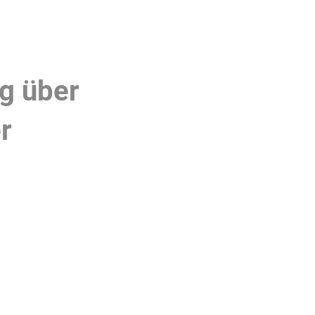
g über
r