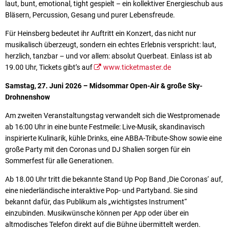
laut, bunt, emotional, tight gespielt – ein kollektiver Energieschub aus
Bläsern, Percussion, Gesang und purer Lebensfreude.
Für Heinsberg bedeutet ihr Auftritt ein Konzert, das nicht nur
musikalisch überzeugt, sondern ein echtes Erlebnis verspricht: laut,
herzlich, tanzbar – und vor allem: absolut Querbeat. Einlass ist ab
19.00 Uhr, Tickets gibt’s auf
www.ticketmaster.de
Samstag, 27. Juni 2026 – Midsommar Open-Air & große Sky-
Drohnenshow
Am zweiten Veranstaltungstag verwandelt sich die Westpromenade
ab 16:00 Uhr in eine bunte Festmeile: Live-Musik, skandinavisch
inspirierte Kulinarik, kühle Drinks, eine ABBA-Tribute-Show sowie eine
große Party mit den Coronas und DJ Shalien sorgen für ein
Sommerfest für alle Generationen.
Ab 18.00 Uhr tritt die bekannte Stand Up Pop Band ‚Die Coronas‘ auf,
eine niederländische interaktive Pop- und Partyband. Sie sind
bekannt dafür, das Publikum als „wichtigstes Instrument“
einzubinden. Musikwünsche können per App oder über ein
altmodisches Telefon direkt auf die Bühne übermittelt werden.