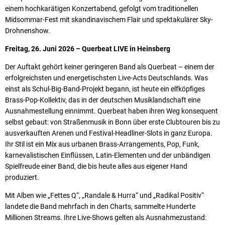
einem hochkarätigen Konzertabend, gefolgt vom traditionellen
Midsommar-Fest mit skandinavischem Flair und spektakulärer Sky-
Drohnenshow.
Freitag, 26. Juni 2026 – Querbeat LIVE in Heinsberg
Der Auftakt gehört keiner geringeren Band als Querbeat – einem der
erfolgreichsten und energetischsten Live-Acts Deutschlands. Was
einst als Schul-Big-Band-Projekt begann, ist heute ein elfköpfiges
Brass-Pop-Kollektiv, das in der deutschen Musiklandschaft eine
Ausnahmestellung einnimmt. Querbeat haben ihren Weg konsequent
selbst gebaut: von Straßenmusik in Bonn über erste Clubtouren bis zu
ausverkauften Arenen und Festival-Headliner-Slots in ganz Europa.
Ihr Stil ist ein Mix aus urbanen Brass-Arrangements, Pop, Funk,
karnevalistischen Einflüssen, Latin-Elementen und der unbändigen
Spielfreude einer Band, die bis heute alles aus eigener Hand
produziert.
Mit Alben wie „Fettes Q“, „Randale & Hurra“ und „Radikal Positiv“
landete die Band mehrfach in den Charts, sammelte Hunderte
Millionen Streams. Ihre Live-Shows gelten als Ausnahmezustand: