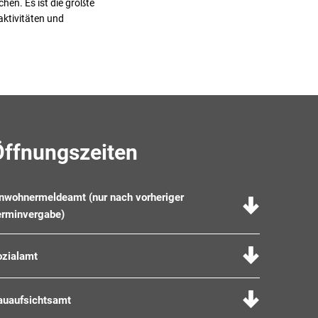
en. Es ist die größte
aktivitäten und
Öffnungszeiten
inwohnermeldeamt (nur nach vorheriger
erminvergabe)
ozialamt
auaufsichtsamt