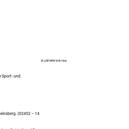
© LSB NRW Erik Hinz
m Sport- und
Heinsberg. (02452 – 14