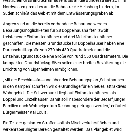
westlichen Ortsrand Schafhausens bis an die Bundesstraße 221. Im
Nordwesten grenzt es an die Bahnstrecke Heinsberg Lindern, im
Süden schließt das Gebiet mit dem Entwässerungsgraben ab.
Angrenzend an die bereits vorhandene Bebauung werden
Bebauungsmöglichkeiten für 28 Doppelhaushälften, zwölf
freistehende Einfamilienhäuser und drei Mehrfamilienhäuser
geschaffen. Die meisten Grundstücke für Doppelhäuser haben eine
Durchschnittsgröße von 270 bis 430 Quadratmeter und die
Einzelhausgrundstücke eine Größe von rund 550 Quadratmetern. Die
kompakten Grundstücksgrößen sollen einer breiten Bevölkerung die
Errichtung von Eigenheimen ermöglichen.
„Mit der Beschlussfassung über den Bebauungsplan ‚Schafhausen -
in den Kämpen‘ schaffen wir die Grundlage für ein neues, attraktives
Wohngebiet. Der Schwerpunkt liegt auf Einfamilienhäusern als
Doppel und Einzelhäuser. Damit soll insbesondere der Bedarf junger
Familien nach Wohneigentum Rechnung getragen werden,“ erläutert
Bürgermeister Kai Louis.
Ein Teil der geplanten Straßen soll als Mischverkehrsflächen und
verkehrsberuhigter Bereich gestaltet werden. Das Plangebiet wird