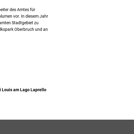
beiter des Amtes für
blumen vor. In diesem Jahr
samten Stadtgebiet zu
Volkspark Oberbruch und an
i Louis am Lago Laprello