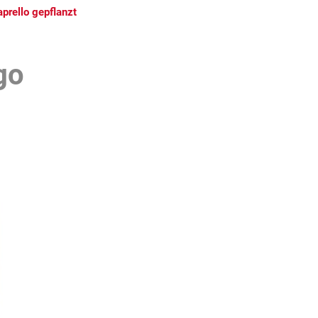
rello gepflanzt
go