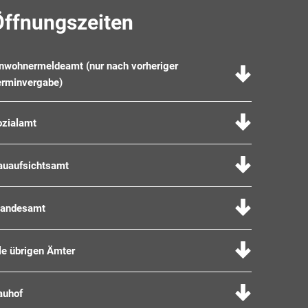
Öffnungszeiten
inwohnermeldeamt (nur nach vorheriger
erminvergabe)
ozialamt
auaufsichtsamt
tandesamt
le übrigen Ämter
auhof