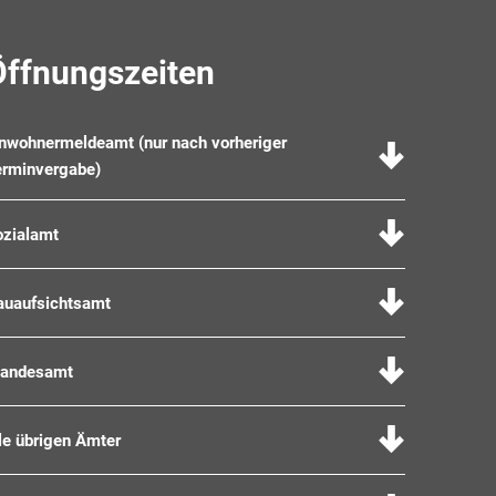
Öffnungszeiten
inwohnermeldeamt (nur nach vorheriger
erminvergabe)
ozialamt
auaufsichtsamt
tandesamt
le übrigen Ämter