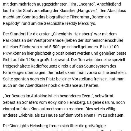
mit dem mehrfach ausgezeichneten Film „Encanto“. Anschließend
läuft in der Spätvorstellung der Klassiker „Hangover“. Den Abschluss
macht am Sonntag das biografische Filmdrama „Bohemian
Rapsody“ rund um die Geschichte Freddy Mercurys.
Der Standort für die ersten „Cinenights-Heinsberg“ war mit dem
Parkplatz an der Westpromenade (neben der Sonnenscheinschule)
mit einer Fläche von rund 5.500 qm schnell gefunden. Bis zu 100
PKW können hier gleichzeitig positioniert werden und genießen beste
Sicht auf die 128qm große Leinwand. Der Ton wird über eine speziell
freigeschaltete Radiofrequenz direkt auf das Soundsystem des
Fahrzeuges übertragen. Die Tickets kann man vorab online bestellen.
Sollte spontan noch ein Platz bei einer Vorstellung frei sein, hat man
auch an der Abendkasse noch die Chance auf Karten.
„Der Besuch im Autokino ist ein besonderes Event“, schwärmt
Sebastian Schäfers vom Roxy Kino Heinsberg. Es gehe darum, noch
einmal auf das Kino aufmerksam zu machen. Dies sei ein völlig
anderes Erlebnis, als zu Hause auf dem Sofa einen Film zu schauen.
Die Cinenights-Heinsberg freuen sich über die großzügige