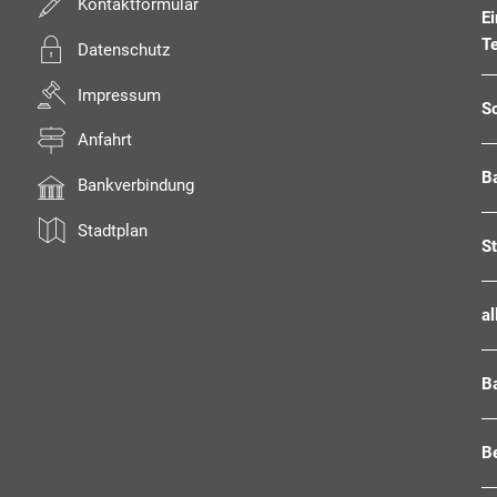
Kontaktformular
E
T
Datenschutz
Impressum
S
Anfahrt
B
Bankverbindung
Stadtplan
S
al
B
Be