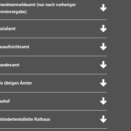
inwohnermeldeamt (nur nach vorheriger
erminvergabe)
ozialamt
auaufsichtsamt
tandesamt
le übrigen Ämter
auhof
hindertentoilette Rathaus